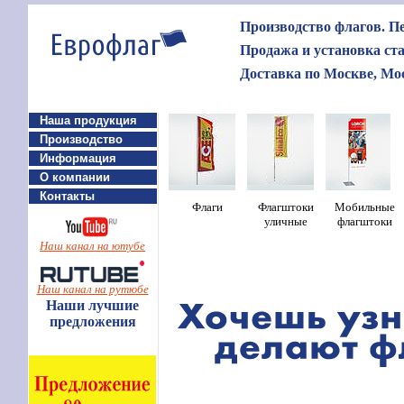
Производство флагов. Пе
Продажа и установка ст
Доставка по Москве, Мос
Наша продукция
Производство
Информация
О компании
Контакты
Ф
лаги
Флагштоки
Мобильные
уличные
флагштоки
Наш канал на ютубе
Наш канал на рутюбе
Наши лучшие
предложения