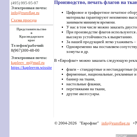
Производство, печать флагов на тк
(495) 995-95-97
Электронная почта:
Цифровое и трафаретное печатное обору
info@euroflag.ru
материалы гарантируют неизменно высок
Схема проезда
занимаем минимум времени.
У нас в том числе можно заказать двуст
Представительство
При производстве флагов используются 
в
высокую устойчивость к выцветанию.
Краснодарском
крае
За нашей продукцией легко ухаживать –
Т
елефон/
рабочий
:
Одновременно мы поставляем сопутству
8(967)300-48-00
хомуты и др.
Электронная почта:
В «Еврофлаг» можно заказать следующую рек
kapleev_m@mail.ru
https://kapleevm.wixsite
флаги – стандартные и нестандартные (
фирменные, национальные, рекламные и 
баннер на ткани,
настольные флажки,
перетяжками на ткани,
другие аксессуары.
© 2004-2026 "Еврофлаг"
info
@euroflag.ru
+
7